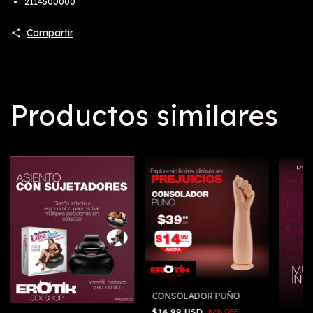
2114500000
Compartir
Productos similares
CONSOLADOR PUÑO
$14.99 USD
-
62
%
OFF