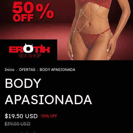
Inicio
.
OFERTAS
.
BODY APASIONADA
BODY
APASIONADA
$19.50 USD
-
50
%
OFF
$39.00 USD