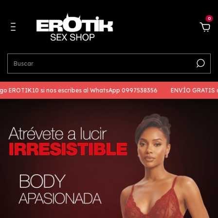
0
o EROTIK10 si nos escribes al WhatsApp 0997538356
ENVÍO GRATIS a t