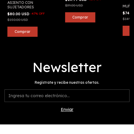
ASIENTO CON
$39.00 USD
MUÑEC
SUJETADORES
$74.5
$80.00 USD
-
47
%
OFF
$149.0
$150.00 USD
Newsletter
Regístrate y recibe nuestras ofertas.