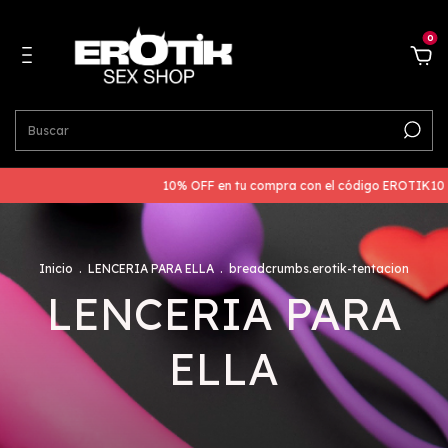
0
10% OFF en tu compra con el código EROTIK10 si nos esc
Inicio
.
LENCERIA PARA ELLA
.
breadcrumbs.erotik-tentacion
LENCERIA PARA
ELLA