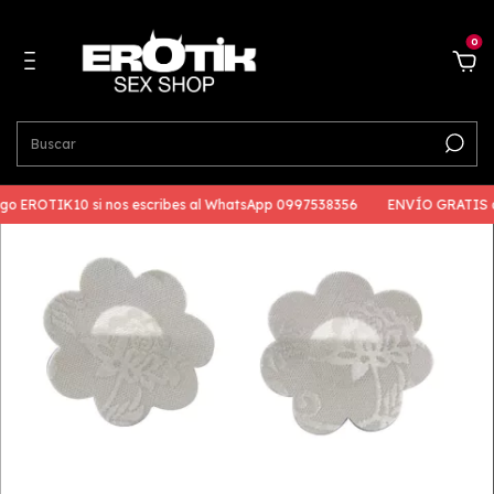
0
go EROTIK10 si nos escribes al WhatsApp 0997538356
ENVÍO GRATIS a 