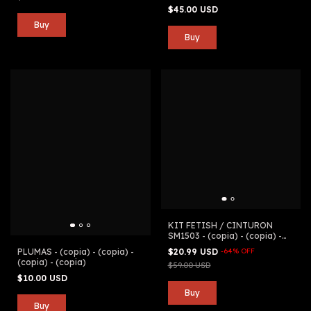
$45.00 USD
KIT FETISH / CINTURON
SM1503 - (copia) - (copia) -
(copia) - (copia) - (copia) -
PLUMAS - (copia) - (copia) -
$20.99 USD
-
64
%
OFF
(copia) - (copia) - (copia) -
(copia) - (copia)
$59.00 USD
(copia)
$10.00 USD