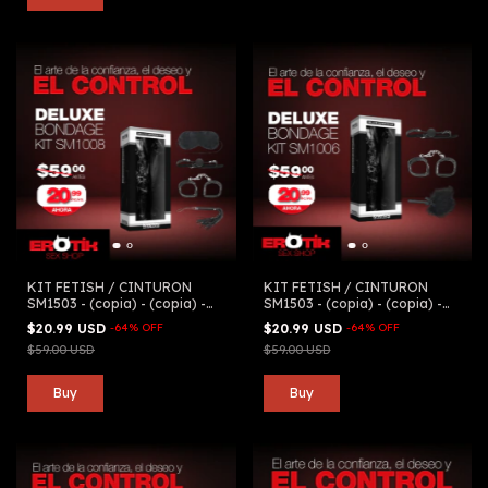
KIT FETISH / CINTURON
KIT FETISH / CINTURON
SM1503 - (copia) - (copia) -
SM1503 - (copia) - (copia) -
(copia) - (copia) - (copia) -
(copia) - (copia) - (copia) -
$20.99 USD
-
64
%
OFF
$20.99 USD
-
64
%
OFF
(copia) - (copia) - (copia) -
(copia) - (copia) - (copia) -
$59.00 USD
$59.00 USD
(copia) - (copia)
(copia) - (copia) - (copia)