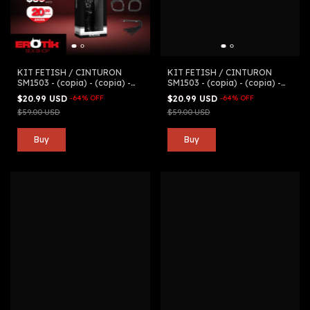
KIT FETISH / CINTURON
KIT FETISH / CINTURON
SM1503 - (copia) - (copia) -
SM1503 - (copia) - (copia) -
(copia) - (copia) - (copia) -
(copia) - (copia) - (copia) -
$20.99 USD
-
64
%
OFF
$20.99 USD
-
64
%
OFF
(copia) - (copia) - (copia) -
(copia) - (copia) - (copia) -
$59.00 USD
$59.00 USD
(copia) - (copia) - (copia) -
(copia) - (copia) - (copia) -
(copia) - (copia) - (copia)
(copia) - (copia) - (copia) -
(copia)