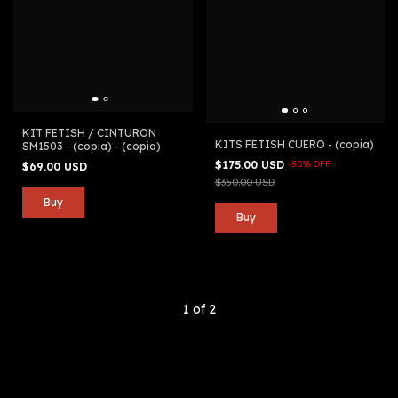
KIT FETISH / CINTURON
KITS FETISH CUERO - (copia)
SM1503 - (copia) - (copia)
$175.00 USD
-
50
%
OFF
$69.00 USD
$350.00 USD
1
of
2