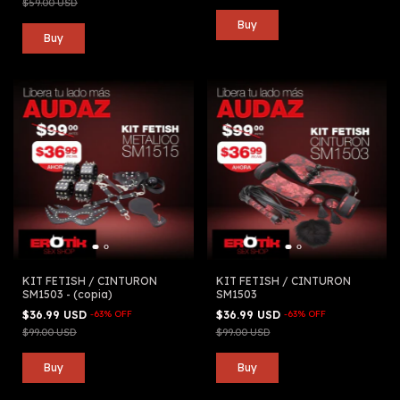
$59.00 USD
KIT FETISH / CINTURON
KIT FETISH / CINTURON
SM1503 - (copia)
SM1503
$36.99 USD
-
63
%
OFF
$36.99 USD
-
63
%
OFF
$99.00 USD
$99.00 USD