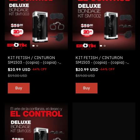
KIT FETISH / CINTURON
KIT FETISH / CINTURON
SM1503 - (copia) - (copia) -
SM1503 - (copia) - (copia) -
(copia) - (copia) - (copia) -
(copia) - (copia) - (copia) -
$20.99 USD
-
64
%
OFF
$20.99 USD
-
64
%
OFF
(copia) - (copia) - (copia) -
(copia) - (copia) - (copia) -
$59.00 USD
$59.00 USD
(copia) - (copia) - (copia) -
(copia) - (copia) - (copia) -
(copia)
(copia) - (copia)