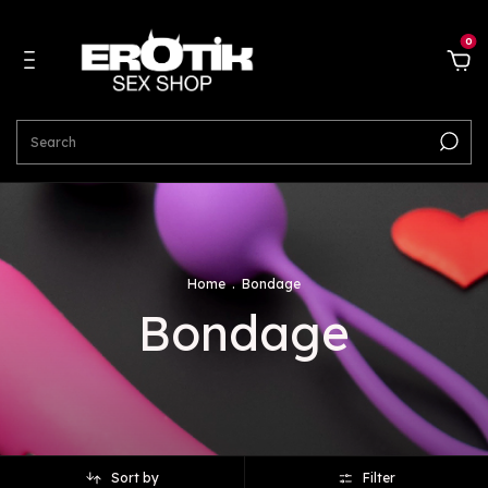
0
Home
.
Bondage
Bondage
Sort by
Filter