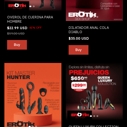
OVEROL DE CUERINA PARA
HOMBRE
DILATADOR ANAL COLA
$22.99 USD
-
61
%
OFF
DIABLO
$59.00 USD
$35.00 USD
QUEEN LUXURY COLLECTION