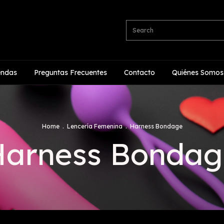
endas
Preguntas Frecuentes
Contacto
Quiénes Somos
Home
.
Lencería Femenina
.
Harness Bondage
Harness Bondag