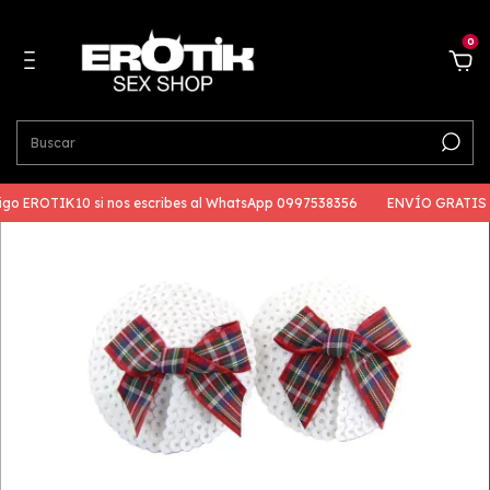
0
go EROTIK10 si nos escribes al WhatsApp 0997538356
ENVÍO GRATIS a 