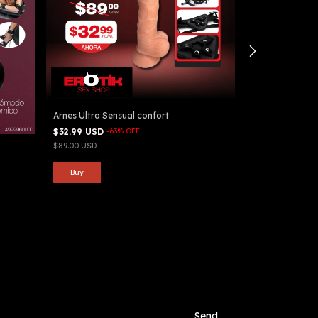
Arnes Ultra Sensual confort
Consolador dua
$32.99 USD
-
63
%
OFF
$14.99 USD
-
62
$89.00 USD
$39.00 USD