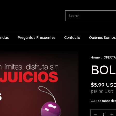
endas
Preguntas Frecuentes
Contacto
Quiénes Somos
Home
.
OFERTA
BOL
$5.99 US
$15.00 USD
See more det