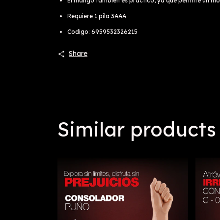
El mango también es práctico, ya que permite un mov
Requiere 1 pila 3AAA
Codigo: 6959532326215
Share
Similar products