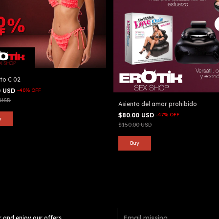
to C 02
0 USD
-
40
%
OFF
 USD
Asiento del amor prohibido
$80.00 USD
-
47
%
OFF
$150.00 USD
r and enjoy our offers.