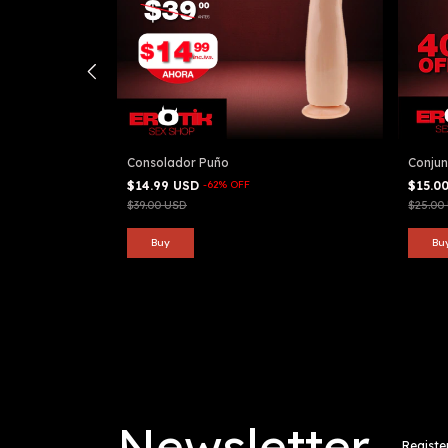
Consolador Puño
Conjun
$14.99 USD
-
62
%
OFF
$15.0
$39.00 USD
$25.00
Newsletter
Registe