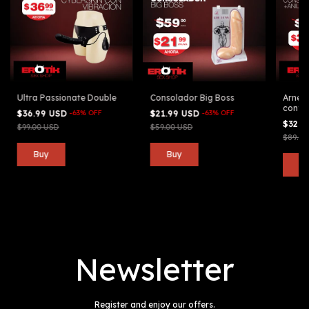
Ultra Passionate Double
Consolador Big Boss
Arnes 
confo
$36.99 USD
-
63
%
OFF
$21.99 USD
-
63
%
OFF
$32.9
$99.00 USD
$59.00 USD
$89.00
Newsletter
Register and enjoy our offers.