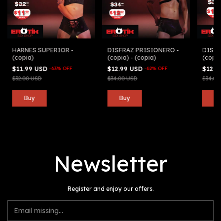
HARNES SUPERIOR -
DISFRAZ PRISIONERO -
DISFR
(copia)
(copia) - (copia)
(copia
- (cop
$11.99 USD
-
63
%
OFF
$12.99 USD
-
62
%
OFF
$12.9
$32.00 USD
$34.00 USD
$34.00
Newsletter
Register and enjoy our offers.