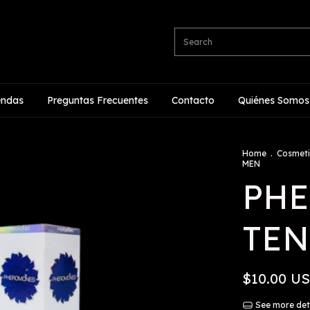
endas
Preguntas Frecuentes
Contacto
Quiénes Somos
Home
.
Cosmeti
MEN
PH
TEN
$10.00 U
See more det