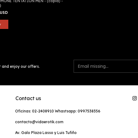
MONE TENTATION MEN - (copia) -
)
 USD
r and enjoy our offers.
Contact us
Oficinas: 02-2408910 Whastsapp: 0997538356
contacto@vidaerotik.com
Av. Galo Plaza Lasso y Luis Tufiño