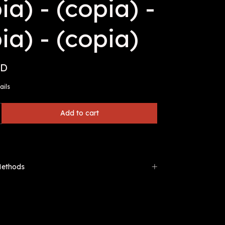
ia) - (copia) -
ia) - (copia)
SD
ails
Methods