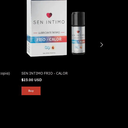
copia)
SEN INTIMO FRIO - CALOR
LUBRICANTE CA
- (copia)
$23.00 USD
$8.00 USD