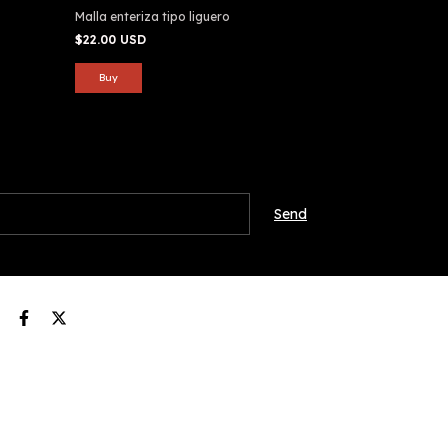
Malla enteriza tipo liguero
Malla enteriza t
$22.00 USD
$12.00 USD