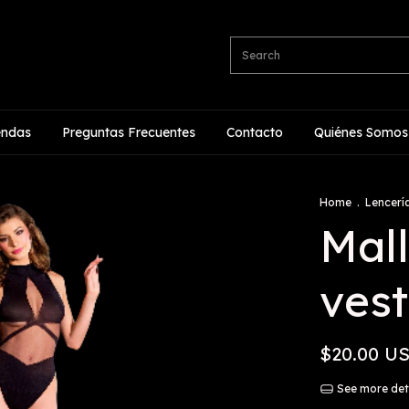
endas
Preguntas Frecuentes
Contacto
Quiénes Somos
Home
.
Lencerí
Mall
vest
$20.00 U
See more det